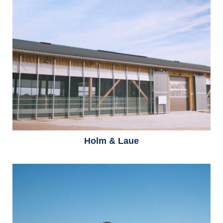
Corporate
Commercial
Personal Work
Motion
Holm & Laue
About
Contact