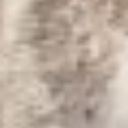
Corporate
Commercial
Kieler
Commercial
Sportvereinigung
Personal Work
Holstein von
Motion
1900 e.V.