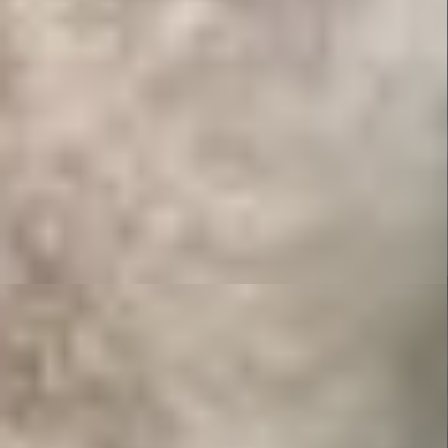
About
Fotoproduktion: Autogrammkarten Ligamannschaft
Contact
VIEW MORE